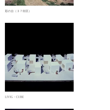
彩の台（３７街区）
LIVIG・CUBE