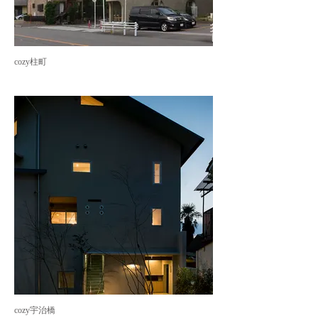
cozy柱町
cozy宇治橋