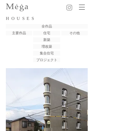
HOUSES
全作品
主要作品
住宅
その他
新築
増改築
集合住宅
プロジェクト