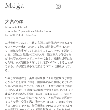
大宮の家
A House in OMIYA
a house for 2 generations/Kita-ku Kyoto
Pref./2011/photo_K.Sugino
二世帯住宅である。共通の玄関には世間話ができるよう
なスペースが求められた。１階の親世帯の寝室はふた
つ、簡単な食事がつくれるようにミニキッチンを設けて
いる。2階には共用のLDKがあり、隣は家具で仕切った
だけの若夫婦のベッドコーナーである。将来単世帯にな
った時、夫婦寝室を１階にすれば広いLDKにすることが
できる。子供室は最小限の広さでロフトに用意されてい
る。
外観と空間構成は、美観地区規制により勾配屋根が前提
となることを念頭におき、隅切りのある敷地と向かいの
公園への眺望を手がかりに考えた。まずこの敷地が属す
る街区全体 に、切妻屋根の建物が中庭を取り囲むように
建設された状態を想像し（roof／ceiling plan）、次にそ
のヴォリュームの中にもうひとつ、入れ子状に街区があ
るような居住空間を思い浮かべた（plan）。街角の中の
「まちかど」である。街区形状をそのままなぞったよう
な中庭型アパートメントは西欧都市でよく見られるが、