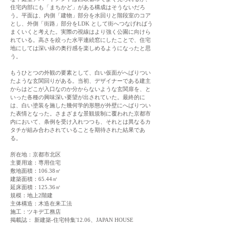
住宅内部にも「まちかど」がある構成はそうないだろ
う。平面は、内側「建物」部分を水回りと階段室のコア
とし、外側「街路」部分をLDK として街へつなげればう
まくいくと考えた。実際の視線はより強く公園に向けら
れている。高さを絞った水平連続窓にしたことで、住宅
地にしては深い緑の奥行感を楽しめるようになったと思
う。
もうひとつの外観の要素として、白い仮面がへばりつい
たような玄関回りがある。当初、デザイナーである建主
からはどこが入口なのか分からないような玄関扉を、と
いった各種の興味深い要望が出されていた。最終的に
は、白い塗装を施した幾何学的形態が外壁にへばりつい
た表情となった。さまざまな景観規制に覆われた京都市
内において、条例を受け入れつつも、それとは異なるカ
タチが組み合わされていることを期待された結果であ
る。
所在地：京都市北区
主要用途：専用住宅
敷地面積：106.38㎡
建築面積：65.44㎡
延床面積：125.36㎡
規模：地上2階建
主体構造：木造在来工法
施工：ツキデ工務店
掲載誌： 新建築-住宅特集'12.06、JAPAN HOUSE