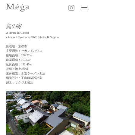
庭の家
A House in Garden
a house / Kyoto-city/2021/photo_K.Sugino
所在地：京都市
主要用途：セカンドハウス
敷地面積：256.27㎡
建築面積：76.36㎡
延床面積：132.49㎡
規模：地上2階建
主体構造：木造ラーメン工法
​構造設計：下山建築設計室
施工：サクジ工務店