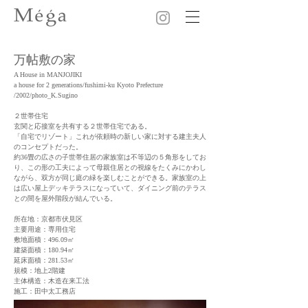
万帖敷の家
A House in MANJOJIKI
a house for 2 generations/fushimi-ku Kyoto Prefecture
/2002/photo_K.Sugino
２世帯住宅
玄関と応接室を共有する２世帯住宅である。
「自宅でリゾート」これが依頼時の新しい家に対する建主夫人
のコンセプトだった。
約36畳の広さの子世帯住居の家族室は不等辺の５角形をしてお
り、この形の工夫によって母親住居との視線をたくみにかわし
ながら、双方が同じ庭の緑を楽しむことができる。家族室の上
は広い屋上デッキテラスになっていて、ダイニング前のテラス
との間を屋外階段が結んでいる。
所在地：京都市伏見区
主要用途：専用住宅
敷地面積：496.09㎡
建築面積：180.94㎡
延床面積：281.53㎡
規模：地上2階建
主体構造：木造在来工法
施工：田中太工務店