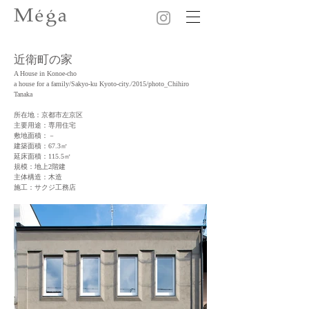
近衛町の家
A House in Konoe-cho
a house for a family/Sakyo-ku Kyoto-city./2015/photo_Chihiro
Tanaka
所在地：京都市左京区
主要用途：専用住宅
敷地面積：－
建築面積：67.3㎡
延床面積：115.5㎡
規模：地上2階建
主体構造：木造
施工：サクジ工務店