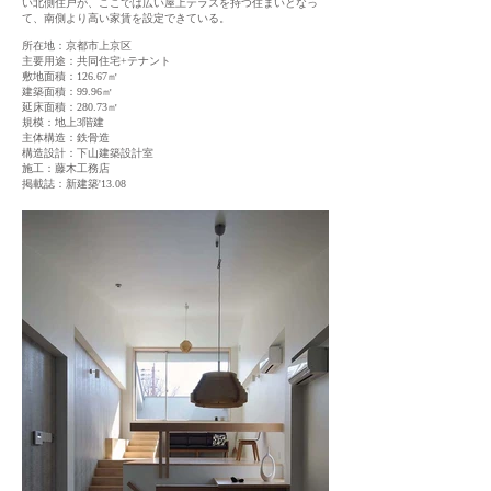
い北側住戸が、ここでは広い屋上テラスを持つ住まいとなっ
て、南側より高い家賃を設定できている。
所在地：
京都市上京区
主要用途：共同住宅+テナント
敷地面積：126.67㎡
建築面積：99.96㎡
延床面積：280.73㎡
規模：地上3階建
主体構造：鉄骨造
​構造設計：下山建築設計室
施工：藤木工務店
掲載誌：新建築'13.08