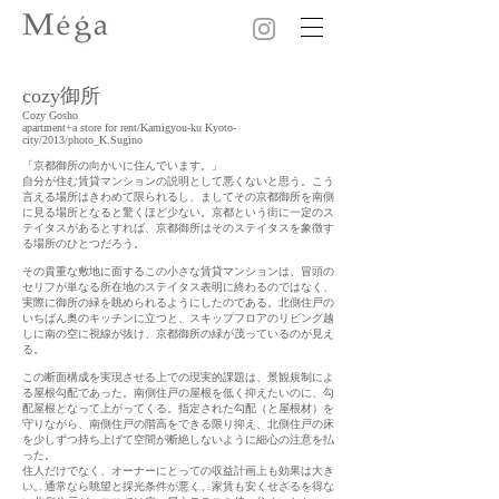
cozy御所
Cozy Gosho
apartment+a store for rent/Kamigyou-ku Kyoto-
city/2013/photo_K.Sugino
「京都御所の向かいに住んでいます。」
自分が住む賃貸マンションの説明として悪くないと思う。こう
言える場所はきわめて限られるし、ましてその京都御所を南側
に見る場所となると驚くほど少ない。京都という街に一定のス
テイタスがあるとすれば、京都御所はそのステイタスを象徴す
る場所のひとつだろう。
その貴重な敷地に面するこの小さな賃貸マンションは、冒頭の
セリフが単なる所在地のステイタス表明に終わるのではなく、
実際に御所の緑を眺められるようにしたのである。北側住戸の
いちばん奥のキッチンに立つと、スキップフロアのリビング越
しに南の空に視線が抜け、京都御所の緑が茂っているのが見え
る。
この断面構成を実現させる上での現実的課題は、景観規制によ
る屋根勾配であった。南側住戸の屋根を低く抑えたいのに、勾
配屋根となって上がってくる。指定された勾配（と屋根材）を
守りながら、南側住戸の階高をできる限り抑え、北側住戸の床
を少しずつ持ち上げて空間が断絶しないように細心の注意を払
った。
住人だけでなく、オーナーにとっての収益計画上も効果は大き
い。通常なら眺望と採光条件が悪く、家賃も安くせざるを得な